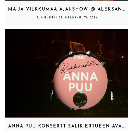
MAIJA VILKKUMAA AJA!-SHOW @ ALEKSANTERIN TEATTERI, HELSINKI 18.2.2016
SUNNUNTAI 21. HELMIKUUTA 2016
ANNA PUU KONSERTTISALIKIERTUEEN AVAUSKEIKKA @ LOUHISALI, ESPOO 20.2.2016