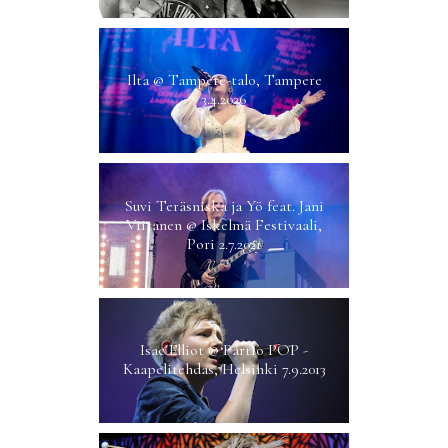
Ilta @ Tampere-talo, Tampere
3.4.2026
Suvi Teräsniska ja Yö feat. Jani
Viitanen @ Iskelmä Festivaali,
Pori 2.7.2021
Isac Elliot @ Partio POP -
Kaapelitehdas, Helsinki 7.9.2013