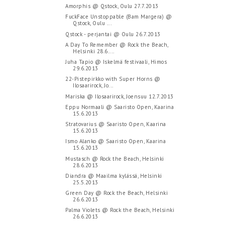
Amorphis @ Qstock, Oulu 27.7.2013
FuckFace Unstoppable (Bam Margera) @
Qstock, Oulu ...
Qstock - perjantai @ Oulu 26.7.2013
A Day To Remember @ Rock the Beach,
Helsinki 28.6....
Juha Tapio @ Iskelmä festivaali, Himos
29.6.2013
22-Pistepirkko with Super Horns @
Ilosaarirock, Jo...
Mariska @ Ilosaarirock, Joensuu 12.7.2013
Eppu Normaali @ Saaristo Open, Kaarina
15.6.2013
Stratovarius @ Saaristo Open, Kaarina
15.6.2013
Ismo Alanko @ Saaristo Open, Kaarina
15.6.2013
Mustasch @ Rock the Beach, Helsinki
28.6.2013
Diandra @ Maailma kylässä, Helsinki
25.5.2013
Green Day @ Rock the Beach, Helsinki
26.6.2013
Palma Violets @ Rock the Beach, Helsinki
26.6.2013