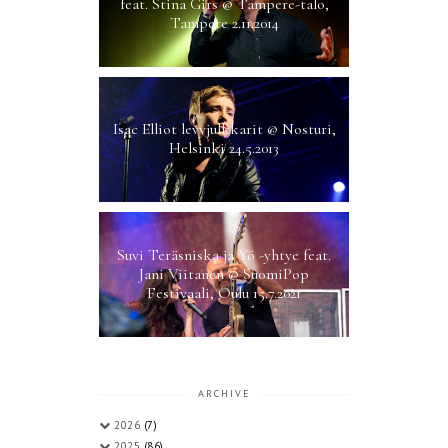
feat. Stina Girs @ Tampere-talo,
Tampere 2.11.2014
Isac Elliot levyjulkkarit @ Nosturi,
Helsinki 24.5.2013
Suvi Teräsniska ja Yö -yhtye feat.
Jani Viitanen @ SuomiPop
Festivaali, Oulu 15.7.2021
ARCHIVE
2026
(7)
2025
(86)