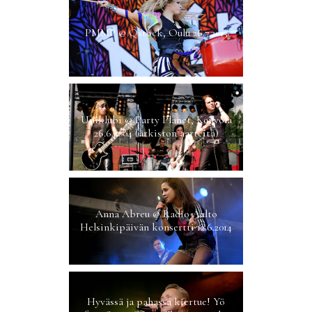
PMMP @ Qstock, Oulu 26.7.2013
Uniklubi @ Party Planet, Kouvola
26.6.2004 (arkiston aarteita)
Anna Abreu @ Radio Aalto
Helsinkipäivän konsertti 12.6.2014
Hyvässä ja pahassa kiertue! Yö