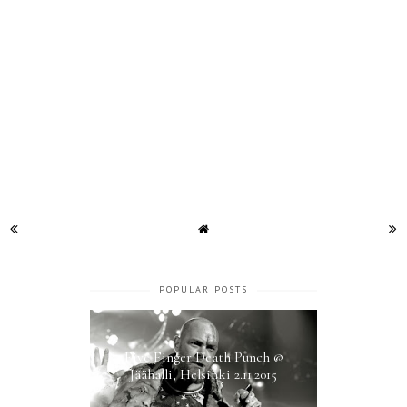
POPULAR POSTS
Five Finger Death Punch @
Jäähalli, Helsinki 2.11.2015