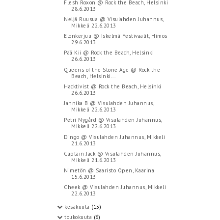
Flesh Roxon @ Rock the Beach, Helsinki
28.6.2013
Neljä Ruusua @ Visulahden Juhannus,
Mikkeli 22.6.2013
Elonkerjuu @ Iskelmä Festivaalit, Himos
29.6.2013
Pää Kii @ Rock the Beach, Helsinki
26.6.2013
Queens of the Stone Age @ Rock the
Beach, Helsinki...
Hacktivist @ Rock the Beach, Helsinki
26.6.2013
Jannika B @ Visulahden Juhannus,
Mikkeli 22.6.2013
Petri Nygård @ Visulahden Juhannus,
Mikkeli 22.6.2013
Dingo @ Visulahden Juhannus, Mikkeli
21.6.2013
Captain Jack @ Visulahden Juhannus,
Mikkeli 21.6.2013
Nimetön @ Saaristo Open, Kaarina
15.6.2013
Cheek @ Visulahden Juhannus, Mikkeli
22.6.2013
kesäkuuta
(15)
toukokuuta
(6)