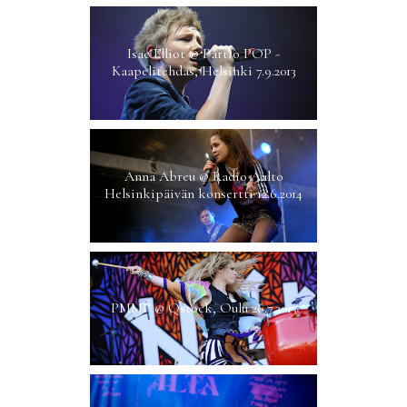
Isac Elliot @ Partio POP -
Kaapelitehdas, Helsinki 7.9.2013
Anna Abreu @ Radio Aalto
Helsinkipäivän konsertti 12.6.2014
PMMP @ Qstock, Oulu 26.7.2013