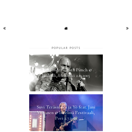
POPULAR POSTS
Five Finger Death Punch @
Jäähalli, Helsinki 2.11.2015
Suvi Teräsniska ja Yö feat. Jani
Viitanen @ Iskelmä Festivaali,
Pori 2.7.2021