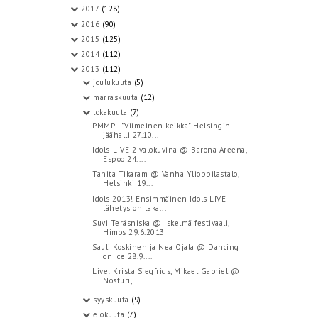
2017
(128)
2016
(90)
2015
(125)
2014
(112)
2013
(112)
joulukuuta
(5)
marraskuuta
(12)
lokakuuta
(7)
PMMP - "Viimeinen keikka" Helsingin
jäähalli 27.10...
Idols-LIVE 2 valokuvina @ Barona Areena,
Espoo 24....
Tanita Tikaram @ Vanha Ylioppilastalo,
Helsinki 19...
Idols 2013! Ensimmäinen Idols LIVE-
lähetys on taka...
Suvi Teräsniska @ Iskelmä festivaali,
Himos 29.6.2013
Sauli Koskinen ja Nea Ojala @ Dancing
on Ice 28.9....
Live! Krista Siegfrids, Mikael Gabriel @
Nosturi, ...
syyskuuta
(9)
elokuuta
(7)