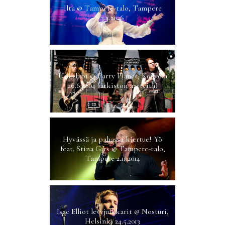
Ilta @ Tampere-talo, Tampere
3.4.2026
Uniklubi @ Party Planet, Kouvola
26.6.2004 (arkiston aarteita)
Hyvässä ja pahassa kiertue! Yö
feat. Stina Girs @ Tampere-talo,
Tampere 2.11.2014
Isac Elliot levyjulkkarit @ Nosturi,
Helsinki 24.5.2013