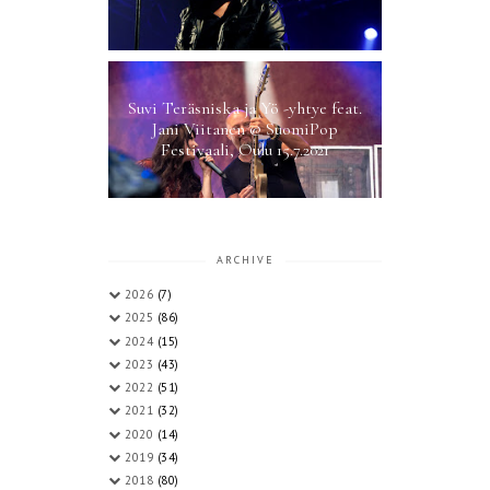
Suvi Teräsniska ja Yö -yhtye feat.
Jani Viitanen @ SuomiPop
Festivaali, Oulu 15.7.2021
ARCHIVE
2026
(7)
2025
(86)
2024
(15)
2023
(43)
2022
(51)
2021
(32)
2020
(14)
2019
(34)
2018
(80)