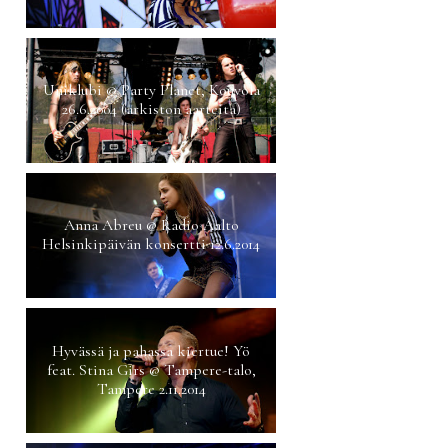
Uniklubi @ Party Planet, Kouvola
26.6.2004 (arkiston aarteita)
Anna Abreu @ Radio Aalto
Helsinkipäivän konsertti 12.6.2014
Hyvässä ja pahassa kiertue! Yö
feat. Stina Girs @ Tampere-talo,
Tampere 2.11.2014