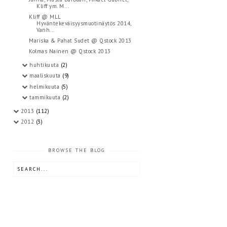
Kliff ym. M...
Kliff @ MLL
Hyväntekeväisyysmuotinäytös 2014,
Vanh...
Mariska & Pahat Sudet @ Qstock 2013
Kolmas Nainen @ Qstock 2013
huhtikuuta
(2)
maaliskuuta
(9)
helmikuuta
(5)
tammikuuta
(2)
2013
(112)
2012
(3)
BROWSE THE BLOG