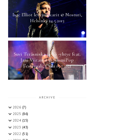
Isac Elliot levyjulkkarit @ Nosturi,
Helsinki 24.5.2013
Suvi Teräsniska ja Yö -yhtye feat.
Jani Viitanen @ SuomiPop
Festivaali, Oulu 15.7.2021
ARCHIVE
2026
(7)
2025
(86)
2024
(15)
2023
(43)
2022
(51)