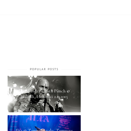
POPULAR POSTS
Five Finger Death Punch @
Jäähalli, Helsinki 2.11.2015
Ilta @ Tampere-talo, Tampere