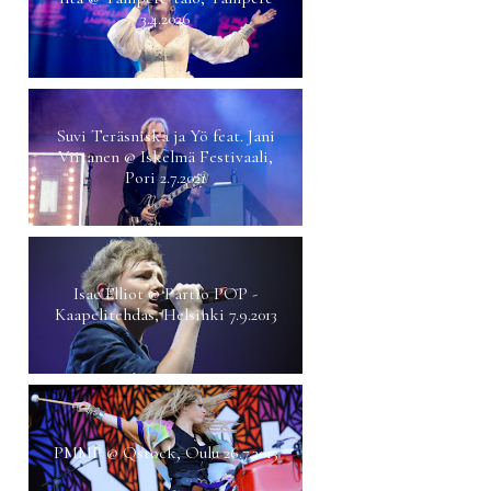
3.4.2026
Suvi Teräsniska ja Yö feat. Jani
Viitanen @ Iskelmä Festivaali,
Pori 2.7.2021
Isac Elliot @ Partio POP -
Kaapelitehdas, Helsinki 7.9.2013
PMMP @ Qstock, Oulu 26.7.2013