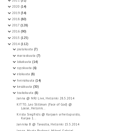
2021
(32)
2020
(14)
2019
(34)
2018
(80)
2017
(128)
2016
(90)
2015
(125)
2014
(112)
joulukuuta
(7)
marraskuuta
(7)
lokakuuta
(14)
syyskuuta
(6)
elokuuta
(8)
heinäkuuta
(14)
kesäkuuta
(30)
toukokuuta
(8)
Janna @ NRJ Live, Helsinki 28.5.2014
KITTO, Leo Stillman (Face of God) @
Loose, Helsink...
Krista Siegfrids @ Karjaan urheilupuisto,
Karjaa 1...
Jannika B @ Tavastia, Helsinki 15.5.2014
Janna, Musta Barbaari, Mikael Gabriel,