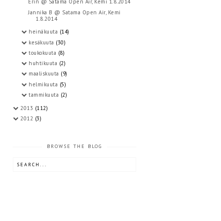
Erin @ Satama Open Air, Kemi 1.8.2014
Jannika B @ Satama Open Air, Kemi
1.8.2014
heinäkuuta
(14)
kesäkuuta
(30)
toukokuuta
(8)
huhtikuuta
(2)
maaliskuuta
(9)
helmikuuta
(5)
tammikuuta
(2)
2013
(112)
2012
(3)
BROWSE THE BLOG