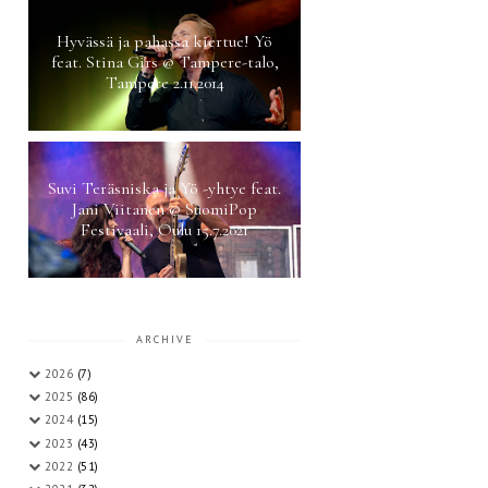
Hyvässä ja pahassa kiertue! Yö
feat. Stina Girs @ Tampere-talo,
Tampere 2.11.2014
Suvi Teräsniska ja Yö -yhtye feat.
Jani Viitanen @ SuomiPop
Festivaali, Oulu 15.7.2021
ARCHIVE
2026
(7)
2025
(86)
2024
(15)
2023
(43)
2022
(51)