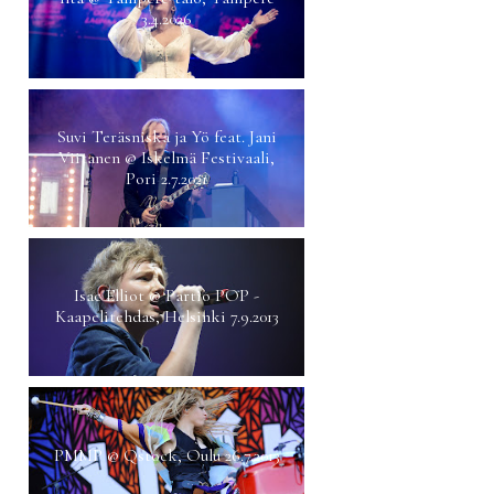
3.4.2026
Suvi Teräsniska ja Yö feat. Jani
Viitanen @ Iskelmä Festivaali,
Pori 2.7.2021
Isac Elliot @ Partio POP -
Kaapelitehdas, Helsinki 7.9.2013
PMMP @ Qstock, Oulu 26.7.2013