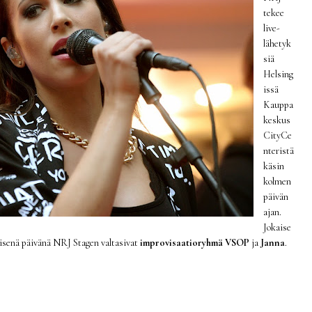
tekee
live-
lähetyk
siä
Helsing
issä
Kauppa
keskus
CityCe
nteristä
käsin
kolmen
päivän
ajan.
Jokaise
äisenä päivänä NRJ Stagen valtasivat
improvisaatioryhmä VSOP
ja
Janna
.