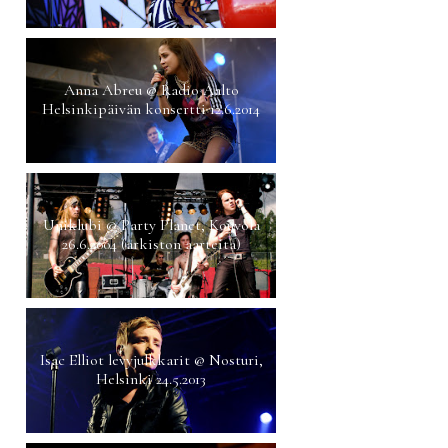
Anna Abreu @ Radio Aalto
Helsinkipäivän konsertti 12.6.2014
Uniklubi @ Party Planet, Kouvola
26.6.2004 (arkiston aarteita)
Isac Elliot levyjulkkarit @ Nosturi,
Helsinki 24.5.2013