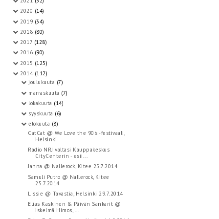
2021
(32)
2020
(14)
2019
(34)
2018
(80)
2017
(128)
2016
(90)
2015
(125)
2014
(112)
joulukuuta
(7)
marraskuuta
(7)
lokakuuta
(14)
syyskuuta
(6)
elokuuta
(8)
CatCat @ We Love the 90's -festivaali,
Helsinki
Radio NRJ valtasi Kauppakeskus
CityCenterin - esii...
Janna @ Nallerock, Kitee 25.7.2014
Samuli Putro @ Nallerock, Kitee
25.7.2014
Lissie @ Tavastia, Helsinki 29.7.2014
Elias Kaskinen & Päivän Sankarit @
Iskelmä Himos, ...