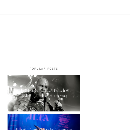
POPULAR POSTS
Five Finger Death Punch @
Jäähalli, Helsinki 2.11.2015
Ilta @ Tampere-talo, Tampere