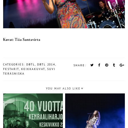
Kuvat: Tiia Santavirta
CATEGORIES:
DBTL
,
DBTL 2014
,
SHARE:
FESTARIT
,
KEIKKAKUVAT
,
SUVI
TERÄSNISKA
YOU MAY ALSO LIKE