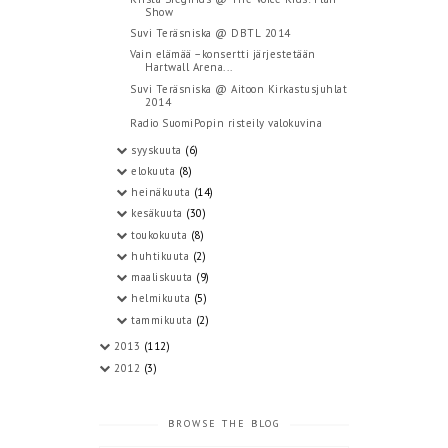
Show
Suvi Teräsniska @ DBTL 2014
Vain elämää –konsertti järjestetään
Hartwall Arena...
Suvi Teräsniska @ Aitoon Kirkastusjuhlat
2014
Radio SuomiPopin risteily valokuvina
syyskuuta
(6)
elokuuta
(8)
heinäkuuta
(14)
kesäkuuta
(30)
toukokuuta
(8)
huhtikuuta
(2)
maaliskuuta
(9)
helmikuuta
(5)
tammikuuta
(2)
2013
(112)
2012
(3)
BROWSE THE BLOG