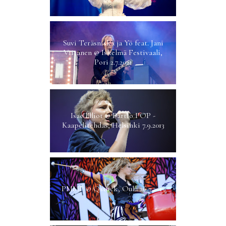
Suvi Teräsniska ja Yö feat. Jani
Viitanen @ Iskelmä Festivaali,
Pori 2.7.2021
Isac Elliot @ Partio POP -
Kaapelitehdas, Helsinki 7.9.2013
PMMP @ Qstock, Oulu 26.7.2013