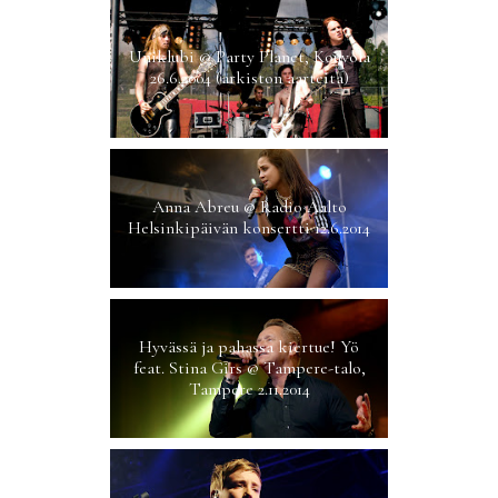
Uniklubi @ Party Planet, Kouvola
26.6.2004 (arkiston aarteita)
Anna Abreu @ Radio Aalto
Helsinkipäivän konsertti 12.6.2014
Hyvässä ja pahassa kiertue! Yö
feat. Stina Girs @ Tampere-talo,
Tampere 2.11.2014