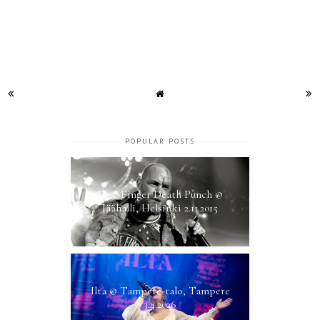
POPULAR POSTS
Five Finger Death Punch @
Jäähalli, Helsinki 2.11.2015
Ilta @ Tampere-talo, Tampere
3.4.2026