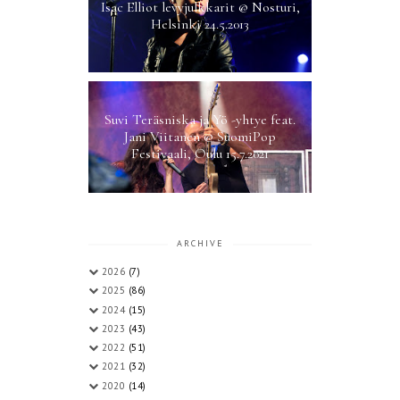
Isac Elliot levyjulkkarit @ Nosturi,
Helsinki 24.5.2013
Suvi Teräsniska ja Yö -yhtye feat.
Jani Viitanen @ SuomiPop
Festivaali, Oulu 15.7.2021
ARCHIVE
2026
(7)
2025
(86)
2024
(15)
2023
(43)
2022
(51)
2021
(32)
2020
(14)