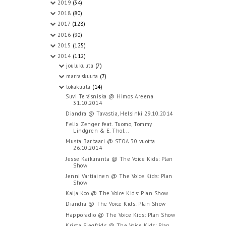
2019
(34)
2018
(80)
2017
(128)
2016
(90)
2015
(125)
2014
(112)
joulukuuta
(7)
marraskuuta
(7)
lokakuuta
(14)
Suvi Teräsniska @ Himos Areena
31.10.2014
Diandra @ Tavastia, Helsinki 29.10.2014
Felix Zenger feat. Tuomo, Tommy
Lindgren & E. Thol...
Musta Barbaari @ STOA 30 vuotta
26.10.2014
Jesse Kaikuranta @ The Voice Kids: Plan
Show
Jenni Vartiainen @ The Voice Kids: Plan
Show
Kaija Koo @ The Voice Kids: Plan Show
Diandra @ The Voice Kids: Plan Show
Happoradio @ The Voice Kids: Plan Show
Krista Siegfrids @ The Voice Kids: Plan