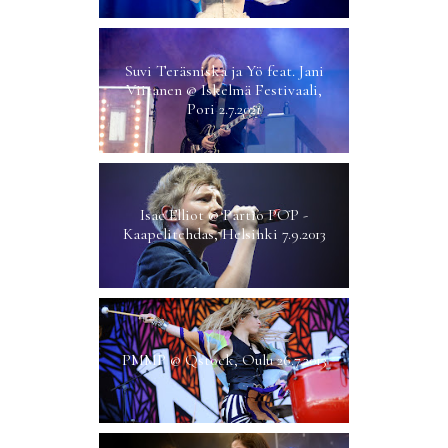
Suvi Teräsniska ja Yö feat. Jani
Viitanen @ Iskelmä Festivaali,
Pori 2.7.2021
Isac Elliot @ Partio POP -
Kaapelitehdas, Helsinki 7.9.2013
PMMP @ Qstock, Oulu 26.7.2013