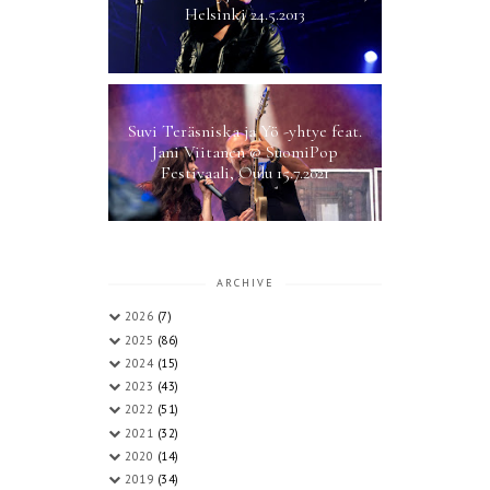
Helsinki 24.5.2013
Suvi Teräsniska ja Yö -yhtye feat.
Jani Viitanen @ SuomiPop
Festivaali, Oulu 15.7.2021
ARCHIVE
2026
(7)
2025
(86)
2024
(15)
2023
(43)
2022
(51)
2021
(32)
2020
(14)
2019
(34)