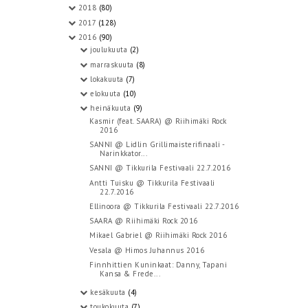
2018
(80)
2017
(128)
2016
(90)
joulukuuta
(2)
marraskuuta
(8)
lokakuuta
(7)
elokuuta
(10)
heinäkuuta
(9)
Kasmir (feat. SAARA) @ Riihimäki Rock
2016
SANNI @ Lidlin Grillimaisterifinaali -
Narinkkator...
SANNI @ Tikkurila Festivaali 22.7.2016
Antti Tuisku @ Tikkurila Festivaali
22.7.2016
Ellinoora @ Tikkurila Festivaali 22.7.2016
SAARA @ Riihimäki Rock 2016
Mikael Gabriel @ Riihimäki Rock 2016
Vesala @ Himos Juhannus 2016
Finnhittien Kuninkaat: Danny, Tapani
Kansa & Frede...
kesäkuuta
(4)
toukokuuta
(7)