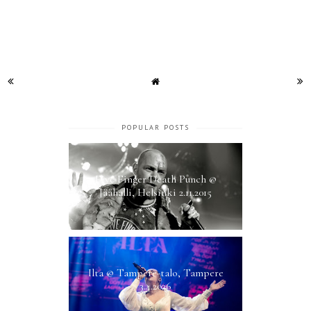
POPULAR POSTS
Five Finger Death Punch @
Jäähalli, Helsinki 2.11.2015
Ilta @ Tampere-talo, Tampere
3.4.2026