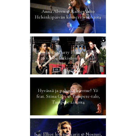
Anna Abreu @ Radio Aalto
Helsinkipäivän konsertti 12.6.2014
Uniklubi @ Party Planet, Kouvola
26.6.2004 (arkiston aarteita)
Hyvässä ja pahassa kiertue! Yö
feat. Stina Girs @ Tampere-talo,
Tampere 2.11.2014
Isac Elliot levyjulkkarit @ Nosturi,