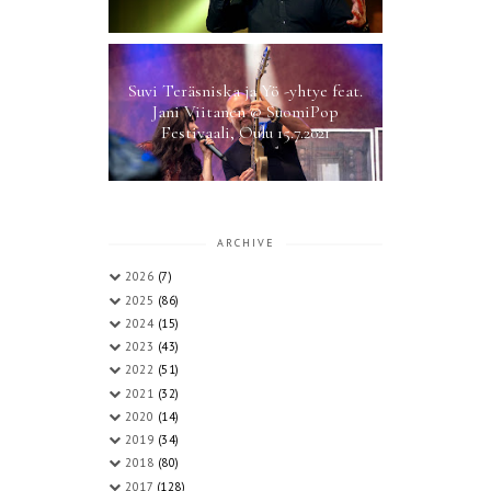
Suvi Teräsniska ja Yö -yhtye feat.
Jani Viitanen @ SuomiPop
Festivaali, Oulu 15.7.2021
ARCHIVE
2026
(7)
2025
(86)
2024
(15)
2023
(43)
2022
(51)
2021
(32)
2020
(14)
2019
(34)
2018
(80)
2017
(128)