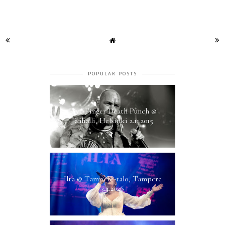
POPULAR POSTS
Five Finger Death Punch @
Jäähalli, Helsinki 2.11.2015
Ilta @ Tampere-talo, Tampere
3.4.2026