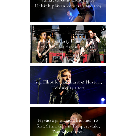
Helsinkipäivän konsertti 12.6.2014
Uniklubi @ Party Planet, Kouvola
26.6.2004 (arkiston aarteita)
Isac Elliot levyjulkkarit @ Nosturi,
Helsinki 24.5.2013
Hyvässä ja pahassa kiertue! Yö
feat. Stina Girs @ Tampere-talo,
Tampere 2.11.2014