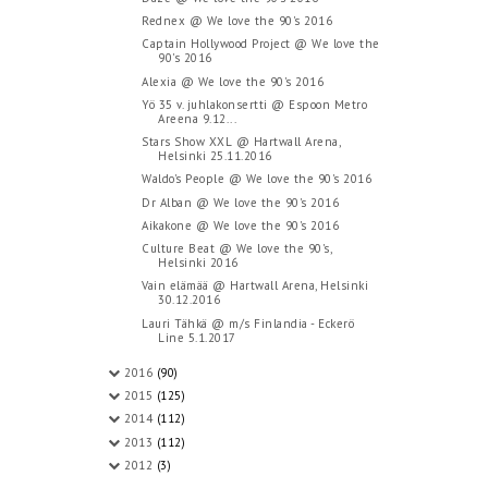
Rednex @ We love the 90's 2016
Captain Hollywood Project @ We love the
90's 2016
Alexia @ We love the 90's 2016
Yö 35 v. juhlakonsertti @ Espoon Metro
Areena 9.12...
Stars Show XXL @ Hartwall Arena,
Helsinki 25.11.2016
Waldo's People @ We love the 90's 2016
Dr Alban @ We love the 90's 2016
Aikakone @ We love the 90's 2016
Culture Beat @ We love the 90's,
Helsinki 2016
Vain elämää @ Hartwall Arena, Helsinki
30.12.2016
Lauri Tähkä @ m/s Finlandia - Eckerö
Line 5.1.2017
2016
(90)
2015
(125)
2014
(112)
2013
(112)
2012
(3)