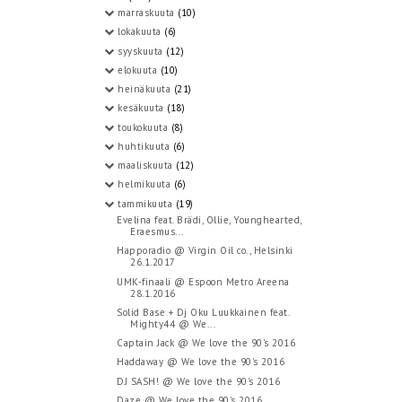
marraskuuta
(10)
lokakuuta
(6)
syyskuuta
(12)
elokuuta
(10)
heinäkuuta
(21)
kesäkuuta
(18)
toukokuuta
(8)
huhtikuuta
(6)
maaliskuuta
(12)
helmikuuta
(6)
tammikuuta
(19)
Evelina feat. Brädi, Ollie, Younghearted,
Eraesmus...
Happoradio @ Virgin Oil co., Helsinki
26.1.2017
UMK-finaali @ Espoon Metro Areena
28.1.2016
Solid Base + Dj Oku Luukkainen feat.
Mighty44 @ We...
Captain Jack @ We love the 90's 2016
Haddaway @ We love the 90's 2016
DJ SASH! @ We love the 90's 2016
Daze @ We love the 90's 2016