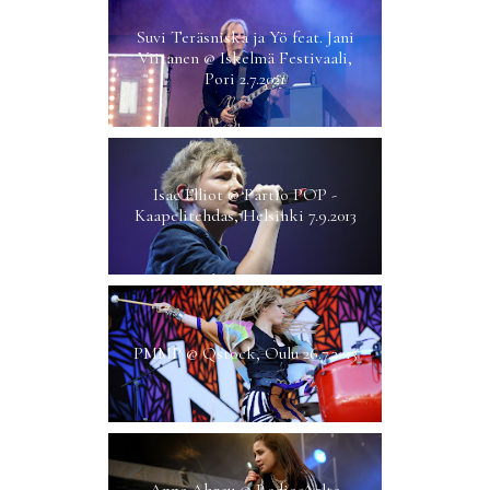
Suvi Teräsniska ja Yö feat. Jani
Viitanen @ Iskelmä Festivaali,
Pori 2.7.2021
Isac Elliot @ Partio POP -
Kaapelitehdas, Helsinki 7.9.2013
PMMP @ Qstock, Oulu 26.7.2013
Anna Abreu @ Radio Aalto