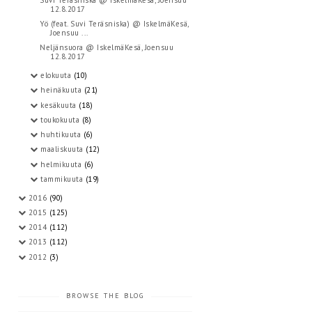
12.8.2017
Yö (feat. Suvi Teräsniska) @ IskelmäKesä,
Joensuu ...
Neljänsuora @ IskelmäKesä, Joensuu
12.8.2017
elokuuta
(10)
heinäkuuta
(21)
kesäkuuta
(18)
toukokuuta
(8)
huhtikuuta
(6)
maaliskuuta
(12)
helmikuuta
(6)
tammikuuta
(19)
2016
(90)
2015
(125)
2014
(112)
2013
(112)
2012
(3)
BROWSE THE BLOG