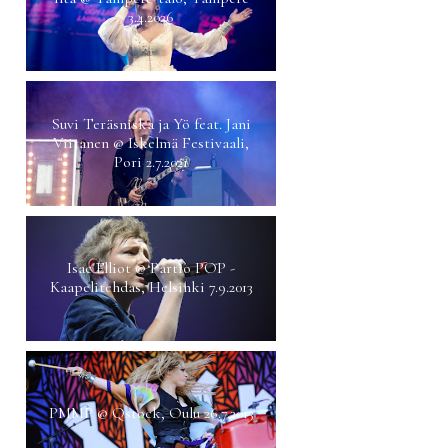
3.4.2026
Suvi Teräsniska ja Yö feat. Jani
Viitanen @ Iskelmä Festivaali,
Pori 2.7.2021
Isac Elliot @ Partio POP -
Kaapelitehdas, Helsinki 7.9.2013
PMMP @ Qstock, Oulu 26.7.2013