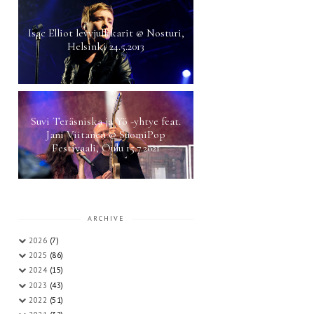
Isac Elliot levyjulkkarit @ Nosturi,
Helsinki 24.5.2013
Suvi Teräsniska ja Yö -yhtye feat.
Jani Viitanen @ SuomiPop
Festivaali, Oulu 15.7.2021
ARCHIVE
2026
(7)
2025
(86)
2024
(15)
2023
(43)
2022
(51)