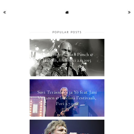
POPULAR POSTS
Five Finger Death Punch @
Jäähalli, Helsinki 2.11.2015
Suvi Teräsniska ja Yö feat. Jani
Viitanen @ Iskelmä Festivaali,
Pori 2.7.2021