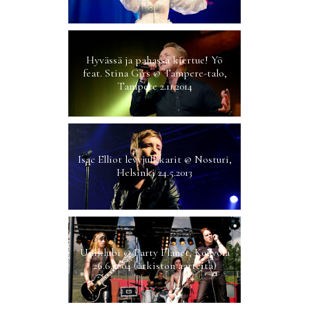
Hyvässä ja pahassa kiertue! Yö
feat. Stina Girs @ Tampere-talo,
Tampere 2.11.2014
Isac Elliot levyjulkkarit @ Nosturi,
Helsinki 24.5.2013
Uniklubi @ Party Planet, Kouvola
26.6.2004 (arkiston aarteita)