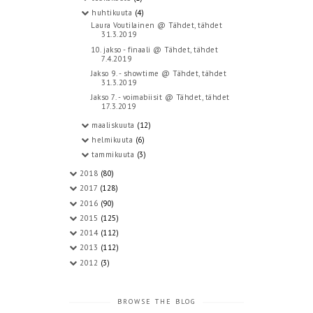
huhtikuuta
(4)
Laura Voutilainen @ Tähdet, tähdet
31.3.2019
10. jakso - finaali @ Tähdet, tähdet
7.4.2019
Jakso 9. - showtime @ Tähdet, tähdet
31.3.2019
Jakso 7. - voimabiisit @ Tähdet, tähdet
17.3.2019
maaliskuuta
(12)
helmikuuta
(6)
tammikuuta
(3)
2018
(80)
2017
(128)
2016
(90)
2015
(125)
2014
(112)
2013
(112)
2012
(3)
BROWSE THE BLOG