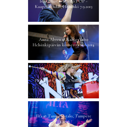
Isac Elliot @ Partio POP -
Kaapelitehdas, Helsinki 7.9.2013
Anna Abreu @ Radio Aalto
Helsinkipäivän konsertti 12.6.2014
PMMP @ Qstock, Oulu 26.7.2013
Ilta @ Tampere-talo, Tampere
3.4.2026