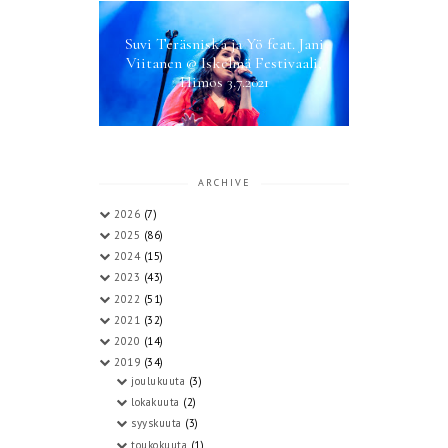
Suvi Teräsniska ja Yö feat. Jani
Viitanen @ Iskelmä Festivaali,
Himos 3.7.2021
ARCHIVE
2026
(7)
2025
(86)
2024
(15)
2023
(43)
2022
(51)
2021
(32)
2020
(14)
2019
(34)
joulukuuta
(3)
lokakuuta
(2)
syyskuuta
(3)
toukokuuta
(1)