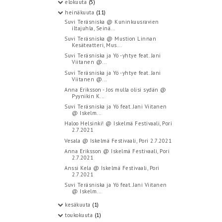
elokuuta
(5)
heinäkuuta
(11)
Suvi Teräsniska @ Kuninkuusravien
iltajuhla, Seinä...
Suvi Teräsniska @ Mustion Linnan
Kesäteatteri, Mus...
Suvi Teräsniska ja Yö -yhtye feat. Jani
Viitanen @...
Suvi Teräsniska ja Yö -yhtye feat. Jani
Viitanen @...
Anna Eriksson - Jos mulla olisi sydän @
Pyynikin K...
Suvi Teräsniska ja Yö feat. Jani Viitanen
@ Iskelm...
Haloo Helsinki! @ Iskelmä Festivaali, Pori
2.7.2021
Vesala @ Iskelmä Festivaali, Pori 2.7.2021
Anna Eriksson @ Iskelmä Festivaali, Pori
2.7.2021
Anssi Kela @ Iskelmä Festivaali, Pori
2.7.2021
Suvi Teräsniska ja Yö feat. Jani Viitanen
@ Iskelm...
kesäkuuta
(1)
toukokuuta
(1)