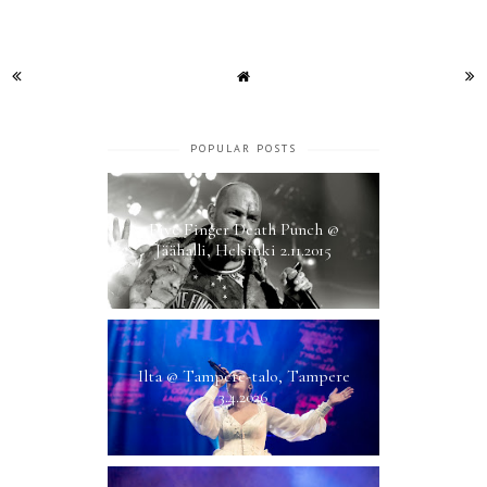
POPULAR POSTS
Five Finger Death Punch @
Jäähalli, Helsinki 2.11.2015
Ilta @ Tampere-talo, Tampere
3.4.2026