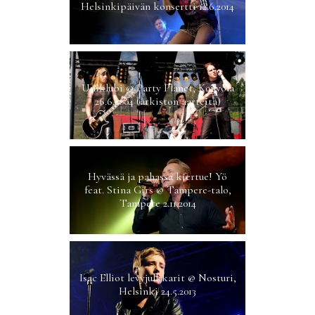
Helsinkipäivän konsertti 12.6.2014
Uniklubi @ Party Planet, Kouvola
26.6.2004 (arkiston aarteita)
Hyvässä ja pahassa kiertue! Yö
feat. Stina Girs @ Tampere-talo,
Tampere 2.11.2014
Isac Elliot levyjulkkarit @ Nosturi,
Helsinki 24.5.2013