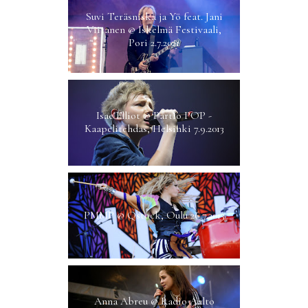
Suvi Teräsniska ja Yö feat. Jani
Viitanen @ Iskelmä Festivaali,
Pori 2.7.2021
Isac Elliot @ Partio POP -
Kaapelitehdas, Helsinki 7.9.2013
PMMP @ Qstock, Oulu 26.7.2013
Anna Abreu @ Radio Aalto