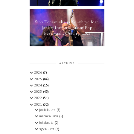
Suvi Teräsniska ja Yö -yhtye feat.
Jani Viitanen @ SuomiPop
Festivaali, Oulu 15.7.2021
ARCHIVE
2026
(7)
2025
(86)
2024
(15)
2023
(43)
2022
(51)
2021
(32)
joulukuuta
(3)
marraskuuta
(5)
lokakuuta
(2)
syyskuuta
(3)