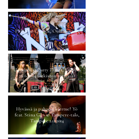
PMMP @ Qstock, Oulu 26.7.2013
Uniklubi @ Party Planet, Kouvola
26.6.2004 (arkiston aarteita)
Hyvässä ja pahassa kiertue! Yö
feat. Stina Girs @ Tampere-talo,
Tampere 2.11.2014