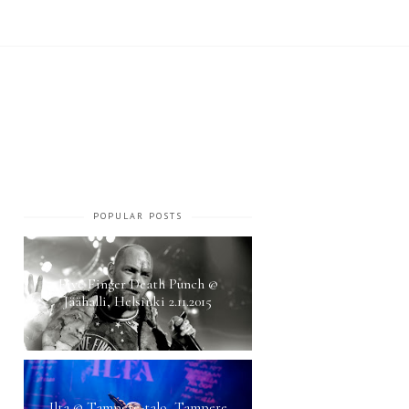
POPULAR POSTS
Five Finger Death Punch @
Jäähalli, Helsinki 2.11.2015
Ilta @ Tampere-talo, Tampere