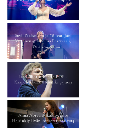
3.4.2026
Suvi Teräsniska ja Yö feat. Jani
Viitanen @ Iskelmä Festivaali,
Pori 2.7.2021
Isac Elliot @ Partio POP -
Kaapelitehdas, Helsinki 7.9.2013
Anna Abreu @ Radio Aalto
Helsinkipäivän konsertti 12.6.2014