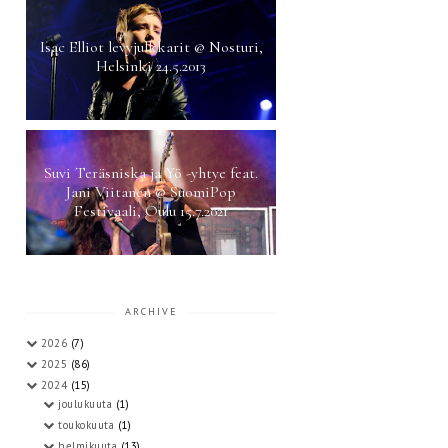
Isac Elliot levyjulkkarit @ Nosturi,
Helsinki 24.5.2013
Suvi Teräsniska ja Yö -yhtye feat.
Jani Viitanen @ SuomiPop
Festivaali, Oulu 15.7.2021
ARCHIVE
2026
(7)
2025
(86)
2024
(15)
joulukuuta
(1)
toukokuuta
(1)
helmikuuta
(13)