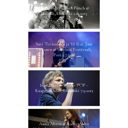
Five Finger Death Punch @
Jäähalli, Helsinki 2.11.2015
Suvi Teräsniska ja Yö feat. Jani
Viitanen @ Iskelmä Festivaali,
Pori 2.7.2021
Isac Elliot @ Partio POP -
Kaapelitehdas, Helsinki 7.9.2013
Anna Abreu @ Radio Aalto