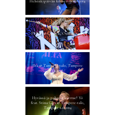
Helsinkipäivän konsertti 12.6.2014
PMMP @ Qstock, Oulu 26.7.2013
Ilta @ Tampere-talo, Tampere
3.4.2026
Hyvässä ja pahassa kiertue! Yö
feat. Stina Girs @ Tampere-talo,
Tampere 2.11.2014