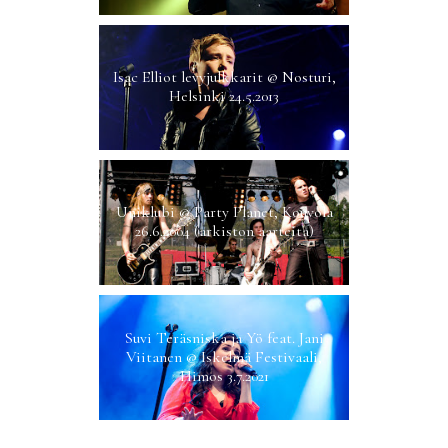
Isac Elliot levyjulkkarit @ Nosturi,
Helsinki 24.5.2013
Uniklubi @ Party Planet, Kouvola
26.6.2004 (arkiston aarteita)
Suvi Teräsniska ja Yö feat. Jani
Viitanen @ Iskelmä Festivaali,
Himos 3.7.2021