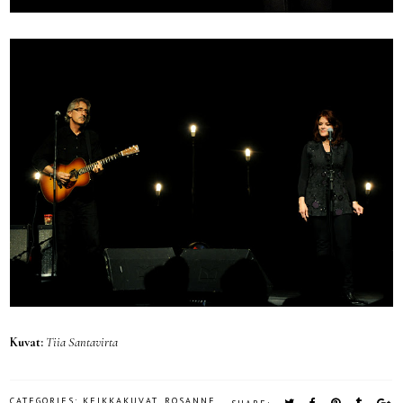
Kuvat:
Tiia Santavirta
CATEGORIES:
KEIKKAKUVAT
,
ROSANNE