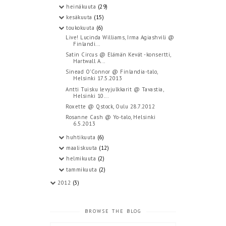
heinäkuuta
(29)
kesäkuuta
(15)
toukokuuta
(6)
Live! Lucinda Williams, Irma Agiashvili @
Finlandi...
Satin Circus @ Elämän Kevät -konsertti,
Hartwall A...
Sinead O'Connor @ Finlandia-talo,
Helsinki 17.5.2013
Antti Tuisku levyjulkkarit @ Tavastia,
Helsinki 10...
Roxette @ Qstock, Oulu 28.7.2012
Rosanne Cash @ Yo-talo, Helsinki
6.5.2013
huhtikuuta
(6)
maaliskuuta
(12)
helmikuuta
(2)
tammikuuta
(2)
2012
(3)
BROWSE THE BLOG