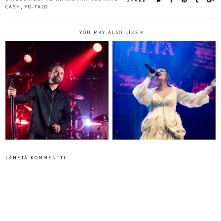
SHARE:
CASH
,
YO-TALO
YOU MAY ALSO LIKE
LÄHETÄ KOMMENTTI