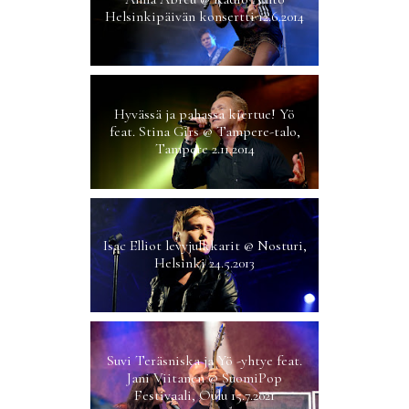
Helsinkipäivän konsertti 12.6.2014
Hyvässä ja pahassa kiertue! Yö
feat. Stina Girs @ Tampere-talo,
Tampere 2.11.2014
Isac Elliot levyjulkkarit @ Nosturi,
Helsinki 24.5.2013
Suvi Teräsniska ja Yö -yhtye feat.
Jani Viitanen @ SuomiPop
Festivaali, Oulu 15.7.2021