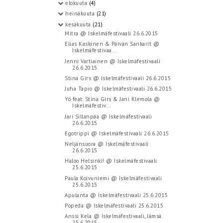
elokuuta
(4)
heinäkuuta
(21)
kesäkuuta
(21)
Mitra @ Iskelmäfestivaali 26.6.2015
Elias Kaskinen & Päivän Sankarit @
Iskelmäfestivaa...
Jenni Vartiainen @ Iskelmäfestivaali
26.6.2015
Stina Girs @ Iskelmäfestivaali 26.6.2015
Juha Tapio @ Iskelmäfestivaali 26.6.2015
Yö feat. Stina Girs & Jani Klemola @
Iskelmäfestiv...
Jari Sillanpää @ Iskelmäfestivaali
26.6.2015
Egotrippi @ Iskelmäfestivaali 26.6.2015
Neljänsuora @ Iskelmäfestivaali
26.6.2015
Haloo Helsinki! @ Iskelmäfestivaali
25.6.2015
Paula Koivuniemi @ Iskelmäfestivaali
25.6.2015
Apulanta @ Iskelmäfestivaali 25.6.2015
Popeda @ Iskelmäfestivaali 25.6.2015
Anssi Kela @ Iskelmäfestivaali, Jämsä
25.6.2015