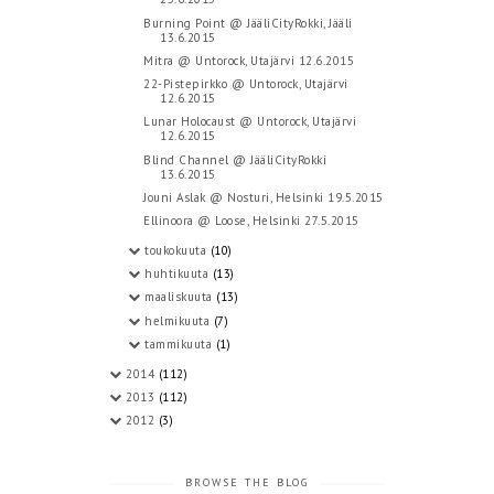
Burning Point @ JääliCityRokki, Jääli
13.6.2015
Mitra @ Untorock, Utajärvi 12.6.2015
22-Pistepirkko @ Untorock, Utajärvi
12.6.2015
Lunar Holocaust @ Untorock, Utajärvi
12.6.2015
Blind Channel @ JääliCityRokki
13.6.2015
Jouni Aslak @ Nosturi, Helsinki 19.5.2015
Ellinoora @ Loose, Helsinki 27.5.2015
toukokuuta
(10)
huhtikuuta
(13)
maaliskuuta
(13)
helmikuuta
(7)
tammikuuta
(1)
2014
(112)
2013
(112)
2012
(3)
BROWSE THE BLOG