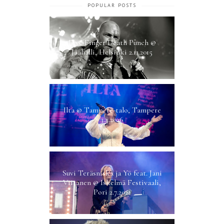
POPULAR POSTS
Five Finger Death Punch @
Jäähalli, Helsinki 2.11.2015
Ilta @ Tampere-talo, Tampere
3.4.2026
Suvi Teräsniska ja Yö feat. Jani
Viitanen @ Iskelmä Festivaali,
Pori 2.7.2021