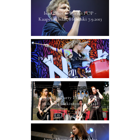
Isac Elliot @ Partio POP -
Kaapelitehdas, Helsinki 7.9.2013
PMMP @ Qstock, Oulu 26.7.2013
Uniklubi @ Party Planet, Kouvola
26.6.2004 (arkiston aarteita)
Anna Abreu @ Radio Aalto