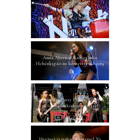
PMMP @ Qstock, Oulu 26.7.2013
Anna Abreu @ Radio Aalto
Helsinkipäivän konsertti 12.6.2014
Uniklubi @ Party Planet, Kouvola
26.6.2004 (arkiston aarteita)
Hyvässä ja pahassa kiertue! Yö