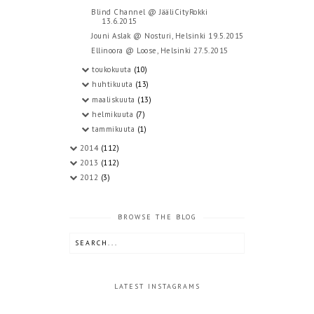
Blind Channel @ JääliCityRokki
13.6.2015
Jouni Aslak @ Nosturi, Helsinki 19.5.2015
Ellinoora @ Loose, Helsinki 27.5.2015
toukokuuta
(10)
huhtikuuta
(13)
maaliskuuta
(13)
helmikuuta
(7)
tammikuuta
(1)
2014
(112)
2013
(112)
2012
(3)
BROWSE THE BLOG
LATEST INSTAGRAMS