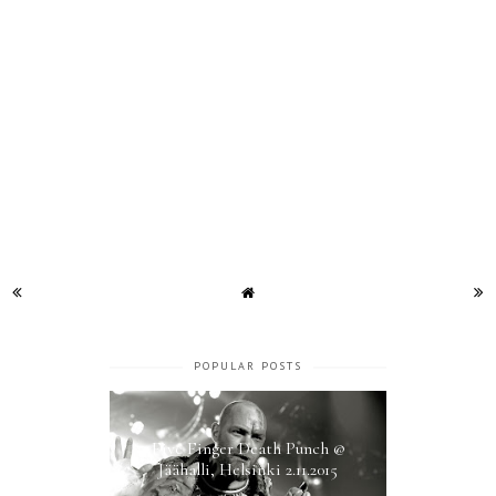
POPULAR POSTS
Five Finger Death Punch @
Jäähalli, Helsinki 2.11.2015