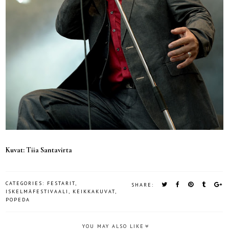
Kuvat: Tiia Santavirta
CATEGORIES:
FESTARIT
,
SHARE:
ISKELMÄFESTIVAALI
,
KEIKKAKUVAT
,
POPEDA
YOU MAY ALSO LIKE