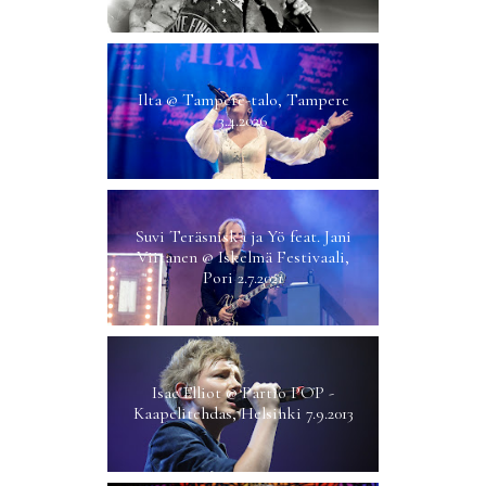
Ilta @ Tampere-talo, Tampere
3.4.2026
Suvi Teräsniska ja Yö feat. Jani
Viitanen @ Iskelmä Festivaali,
Pori 2.7.2021
Isac Elliot @ Partio POP -
Kaapelitehdas, Helsinki 7.9.2013