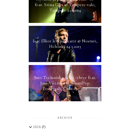
feat. Stina Girs @ Tampere-talo,
Tampere 2.11.2014
Isac Elliot levyjulkkarit @ Nosturi,
Helsinki 24.5.2013
Suvi Teräsniska ja Yö -yhtye feat.
Jani Viitanen @ SuomiPop
Festivaali, Oulu 15.7.2021
ARCHIVE
2026
(7)