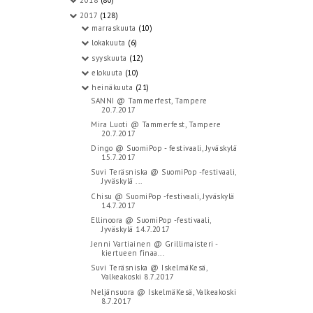
2018
(80)
2017
(128)
marraskuuta
(10)
lokakuuta
(6)
syyskuuta
(12)
elokuuta
(10)
heinäkuuta
(21)
SANNI @ Tammerfest, Tampere
20.7.2017
Mira Luoti @ Tammerfest, Tampere
20.7.2017
Dingo @ SuomiPop - festivaali, Jyväskylä
15.7.2017
Suvi Teräsniska @ SuomiPop -festivaali,
Jyväskylä ...
Chisu @ SuomiPop -festivaali, Jyväskylä
14.7.2017
Ellinoora @ SuomiPop -festivaali,
Jyväskylä 14.7.2017
Jenni Vartiainen @ Grillimaisteri -
kiertueen finaa...
Suvi Teräsniska @ IskelmäKesä,
Valkeakoski 8.7.2017
Neljänsuora @ IskelmäKesä, Valkeakoski
8.7.2017