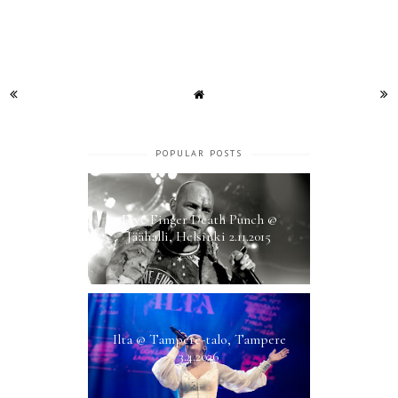
POPULAR POSTS
Five Finger Death Punch @
Jäähalli, Helsinki 2.11.2015
Ilta @ Tampere-talo, Tampere
3.4.2026