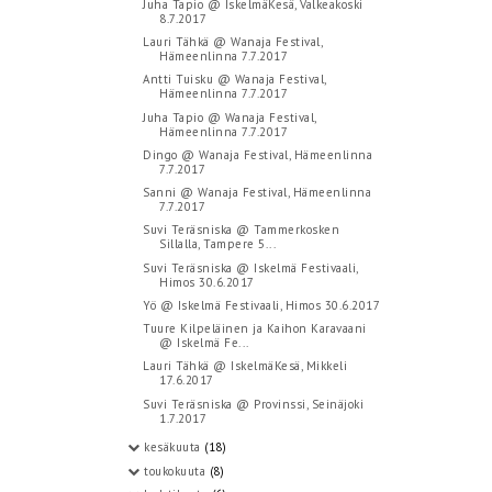
Juha Tapio @ IskelmäKesä, Valkeakoski
8.7.2017
Lauri Tähkä @ Wanaja Festival,
Hämeenlinna 7.7.2017
Antti Tuisku @ Wanaja Festival,
Hämeenlinna 7.7.2017
Juha Tapio @ Wanaja Festival,
Hämeenlinna 7.7.2017
Dingo @ Wanaja Festival, Hämeenlinna
7.7.2017
Sanni @ Wanaja Festival, Hämeenlinna
7.7.2017
Suvi Teräsniska @ Tammerkosken
Sillalla, Tampere 5...
Suvi Teräsniska @ Iskelmä Festivaali,
Himos 30.6.2017
Yö @ Iskelmä Festivaali, Himos 30.6.2017
Tuure Kilpeläinen ja Kaihon Karavaani
@ Iskelmä Fe...
Lauri Tähkä @ IskelmäKesä, Mikkeli
17.6.2017
Suvi Teräsniska @ Provinssi, Seinäjoki
1.7.2017
kesäkuuta
(18)
toukokuuta
(8)