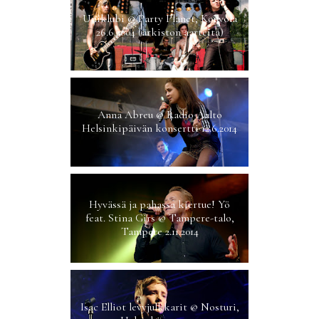
Uniklubi @ Party Planet, Kouvola
26.6.2004 (arkiston aarteita)
Anna Abreu @ Radio Aalto
Helsinkipäivän konsertti 12.6.2014
Hyvässä ja pahassa kiertue! Yö
feat. Stina Girs @ Tampere-talo,
Tampere 2.11.2014
Isac Elliot levyjulkkarit @ Nosturi,