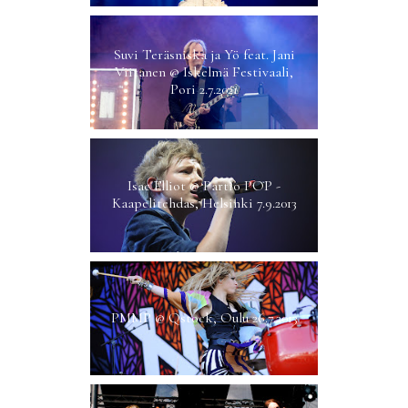
Suvi Teräsniska ja Yö feat. Jani
Viitanen @ Iskelmä Festivaali,
Pori 2.7.2021
Isac Elliot @ Partio POP -
Kaapelitehdas, Helsinki 7.9.2013
PMMP @ Qstock, Oulu 26.7.2013