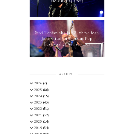
Helsinki 24.5.2013
Suvi Teräsniska ja Yö -yhtye feat.
Jani Viitanen @ SuomiPop
Festivaali, Oulu 15.7.2021
ARCHIVE
2026
(7)
2025
(86)
2024
(15)
2023
(43)
2022
(51)
2021
(32)
2020
(14)
2019
(34)