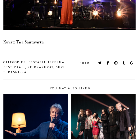
Kuvat: Tiia Santavirta
CATEGORIES:
FESTARIT
,
ISKELMÄ
SHARE:
FESTIVAALI
,
KEIKKAKUVAT
,
SUVI
TERÄSNISKA
YOU MAY ALSO LIKE