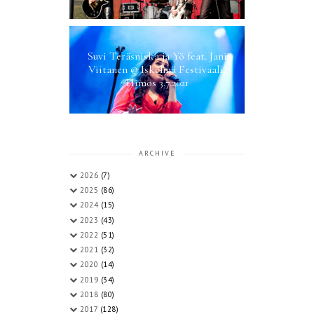
Suvi Teräsniska ja Yö feat. Jani
Viitanen @ Iskelmä Festivaali,
Himos 3.7.2021
ARCHIVE
2026
(7)
2025
(86)
2024
(15)
2023
(43)
2022
(51)
2021
(32)
2020
(14)
2019
(34)
2018
(80)
2017
(128)