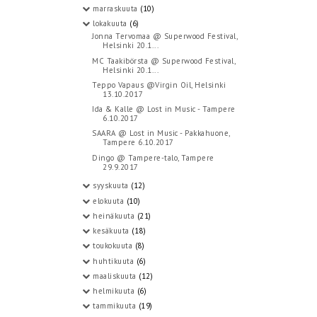
marraskuuta
(10)
lokakuuta
(6)
Jonna Tervomaa @ Superwood Festival,
Helsinki 20.1...
MC Taakibörsta @ Superwood Festival,
Helsinki 20.1...
Teppo Vapaus @Virgin Oil, Helsinki
13.10.2017
Ida & Kalle @ Lost in Music - Tampere
6.10.2017
SAARA @ Lost in Music - Pakkahuone,
Tampere 6.10.2017
Dingo @ Tampere-talo, Tampere
29.9.2017
syyskuuta
(12)
elokuuta
(10)
heinäkuuta
(21)
kesäkuuta
(18)
toukokuuta
(8)
huhtikuuta
(6)
maaliskuuta
(12)
helmikuuta
(6)
tammikuuta
(19)