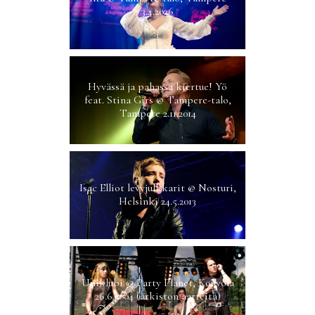
3.4.2026
Hyvässä ja pahassa kiertue! Yö
feat. Stina Girs @ Tampere-talo,
Tampere 2.11.2014
Isac Elliot levyjulkkarit @ Nosturi,
Helsinki 24.5.2013
Uniklubi @ Party Planet, Kouvola
26.6.2004 (arkiston aarteita)