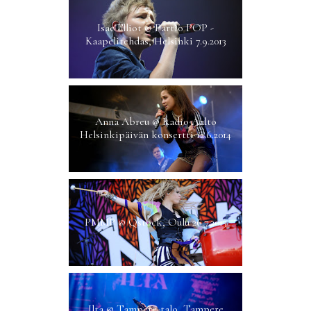
Isac Elliot @ Partio POP -
Kaapelitehdas, Helsinki 7.9.2013
Anna Abreu @ Radio Aalto
Helsinkipäivän konsertti 12.6.2014
PMMP @ Qstock, Oulu 26.7.2013
Ilta @ Tampere-talo, Tampere