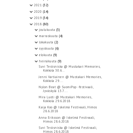
2021
(32)
2020
(14)
2019
(34)
2018
(80)
joulukuuta
(3)
marraskuuta
(4)
lokakuuta
(2)
syyskuuta
(6)
elokuuta
(9)
heinäkuuta
(9)
Suvi Teräsniska @ Mustakari Memories,
Kokkola 30.6...
Jenni Vartiainen @ Mustakari Memories,
Kokkola 29....
Nylon Beat @ SuomiPop -festivaali,
Jyväskylä 13.7....
Mira Luoti @ Mustakari Memories,
Kokkola 29.6.2018
Kaija Koo @ Iskelmä Festivaali, Himos
28.6.2018
Anna Eriksson @ Iskelmä Festivaali,
Himos 28.6.2018
Suvi Teräsniska @ Iskelmä Festivaali,
Himos 28.6.2018