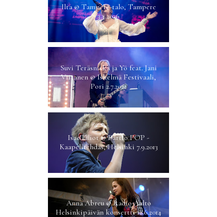
Ilta @ Tampere-talo, Tampere
3.4.2026
Suvi Teräsniska ja Yö feat. Jani
Viitanen @ Iskelmä Festivaali,
Pori 2.7.2021
Isac Elliot @ Partio POP -
Kaapelitehdas, Helsinki 7.9.2013
Anna Abreu @ Radio Aalto
Helsinkipäivän konsertti 12.6.2014