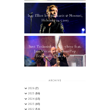
Isac Elliot levyjulkkarit @ Nosturi,
Helsinki 24.5.2013
Suvi Teräsniska ja Yö -yhtye feat.
Jani Viitanen @ SuomiPop
Festivaali, Oulu 15.7.2021
ARCHIVE
2026
(7)
2025
(86)
2024
(15)
2023
(43)
2022
(51)