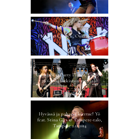
PMMP @ Qstock, Oulu 26.7.2013
Uniklubi @ Party Planet, Kouvola
26.6.2004 (arkiston aarteita)
Hyvässä ja pahassa kiertue! Yö
feat. Stina Girs @ Tampere-talo,
Tampere 2.11.2014