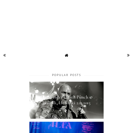
POPULAR POSTS
Five Finger Death Punch @
Jäähalli, Helsinki 2.11.2015