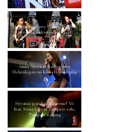
Uniklubi @ Party Planet, Kouvola
26.6.2004 (arkiston aarteita)
Anna Abreu @ Radio Aalto
Helsinkipäivän konsertti 12.6.2014
Hyvässä ja pahassa kiertue! Yö
feat. Stina Girs @ Tampere-talo,
Tampere 2.11.2014