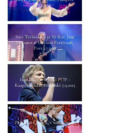
3.4.2026
Suvi Teräsniska ja Yö feat. Jani
Viitanen @ Iskelmä Festivaali,
Pori 2.7.2021
Isac Elliot @ Partio POP -
Kaapelitehdas, Helsinki 7.9.2013
PMMP @ Qstock, Oulu 26.7.2013