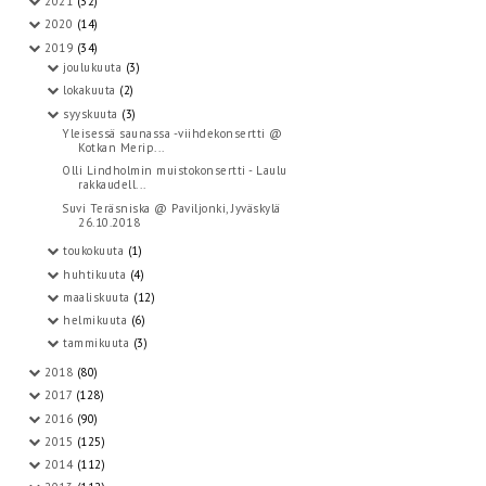
2021
(32)
2020
(14)
2019
(34)
joulukuuta
(3)
lokakuuta
(2)
syyskuuta
(3)
Yleisessä saunassa -viihdekonsertti @
Kotkan Merip...
Olli Lindholmin muistokonsertti - Laulu
rakkaudell...
Suvi Teräsniska @ Paviljonki, Jyväskylä
26.10.2018
toukokuuta
(1)
huhtikuuta
(4)
maaliskuuta
(12)
helmikuuta
(6)
tammikuuta
(3)
2018
(80)
2017
(128)
2016
(90)
2015
(125)
2014
(112)