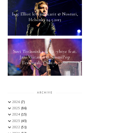
Isac Elliot levyjulkkarit @ Nosturi,
Helsinki 24.5.2013
Suvi Teräsniska ja Yö -yhtye feat.
Jani Viitanen @ SuomiPop
Festivaali, Oulu 15.7.2021
ARCHIVE
2026
(7)
2025
(86)
2024
(15)
2023
(43)
2022
(51)