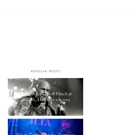
POPULAR POSTS
Five Finger Death Punch @
Jäähalli, Helsinki 2.11.2015
Ilta @ Tampere-talo, Tampere