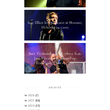
Isac Elliot levyjulkkarit @ Nosturi,
Helsinki 24.5.2013
Suvi Teräsniska ja Yö -yhtye feat.
Jani Viitanen @ SuomiPop
Festivaali, Oulu 15.7.2021
ARCHIVE
2026
(7)
2025
(86)
2024
(15)