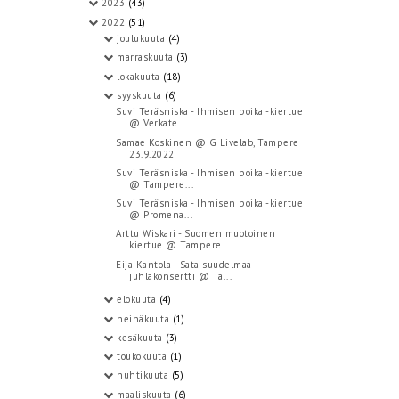
2023
(43)
2022
(51)
joulukuuta
(4)
marraskuuta
(3)
lokakuuta
(18)
syyskuuta
(6)
Suvi Teräsniska - Ihmisen poika -kiertue
@ Verkate...
Samae Koskinen @ G Livelab, Tampere
23.9.2022
Suvi Teräsniska - Ihmisen poika -kiertue
@ Tampere...
Suvi Teräsniska - Ihmisen poika -kiertue
@ Promena...
Arttu Wiskari - Suomen muotoinen
kiertue @ Tampere...
Eija Kantola - Sata suudelmaa -
juhlakonsertti @ Ta...
elokuuta
(4)
heinäkuuta
(1)
kesäkuuta
(3)
toukokuuta
(1)
huhtikuuta
(5)
maaliskuuta
(6)