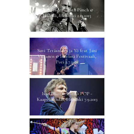
Five Finger Death Punch @
Jäähalli, Helsinki 2.11.2015
Ilta @ Tampere-talo, Tampere
3.4.2026
Suvi Teräsniska ja Yö feat. Jani
Viitanen @ Iskelmä Festivaali,
Pori 2.7.2021
Isac Elliot @ Partio POP -
Kaapelitehdas, Helsinki 7.9.2013