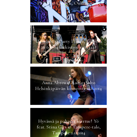
PMMP @ Qstock, Oulu 26.7.2013
Uniklubi @ Party Planet, Kouvola
26.6.2004 (arkiston aarteita)
Anna Abreu @ Radio Aalto
Helsinkipäivän konsertti 12.6.2014
Hyvässä ja pahassa kiertue! Yö
feat. Stina Girs @ Tampere-talo,
Tampere 2.11.2014