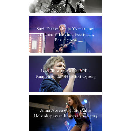
Suvi Teräsniska ja Yö feat. Jani
Viitanen @ Iskelmä Festivaali,
Pori 2.7.2021
Isac Elliot @ Partio POP -
Kaapelitehdas, Helsinki 7.9.2013
Anna Abreu @ Radio Aalto
Helsinkipäivän konsertti 12.6.2014