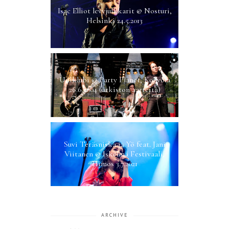
Isac Elliot levyjulkkarit @ Nosturi,
Helsinki 24.5.2013
Uniklubi @ Party Planet, Kouvola
26.6.2004 (arkiston aarteita)
Suvi Teräsniska ja Yö feat. Jani
Viitanen @ Iskelmä Festivaali,
Himos 3.7.2021
ARCHIVE