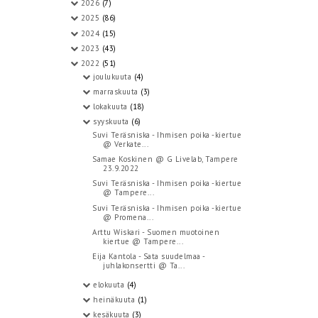
2026
(7)
2025
(86)
2024
(15)
2023
(43)
2022
(51)
joulukuuta
(4)
marraskuuta
(3)
lokakuuta
(18)
syyskuuta
(6)
Suvi Teräsniska - Ihmisen poika -kiertue
@ Verkate...
Samae Koskinen @ G Livelab, Tampere
23.9.2022
Suvi Teräsniska - Ihmisen poika -kiertue
@ Tampere...
Suvi Teräsniska - Ihmisen poika -kiertue
@ Promena...
Arttu Wiskari - Suomen muotoinen
kiertue @ Tampere...
Eija Kantola - Sata suudelmaa -
juhlakonsertti @ Ta...
elokuuta
(4)
heinäkuuta
(1)
kesäkuuta
(3)