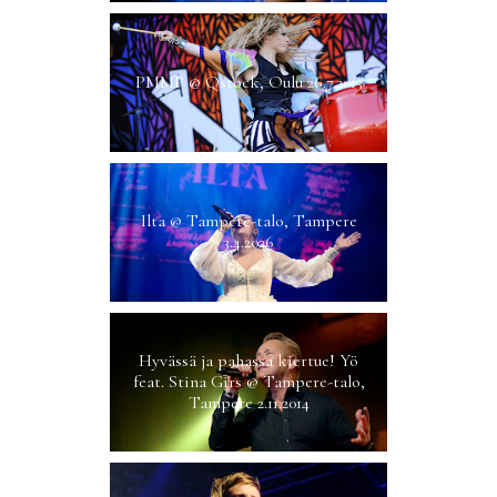
PMMP @ Qstock, Oulu 26.7.2013
Ilta @ Tampere-talo, Tampere
3.4.2026
Hyvässä ja pahassa kiertue! Yö
feat. Stina Girs @ Tampere-talo,
Tampere 2.11.2014