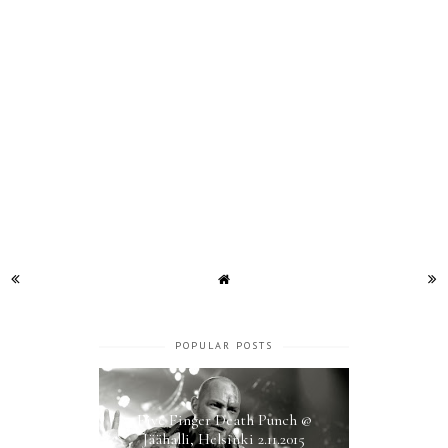
POPULAR POSTS
Five Finger Death Punch @
Jäähalli, Helsinki 2.11.2015