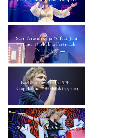
3.4.2026
Suvi Teräsniska ja Yö feat. Jani
Viitanen @ Iskelmä Festivaali,
Pori 2.7.2021
Isac Elliot @ Partio POP -
Kaapelitehdas, Helsinki 7.9.2013
PMMP @ Qstock, Oulu 26.7.2013