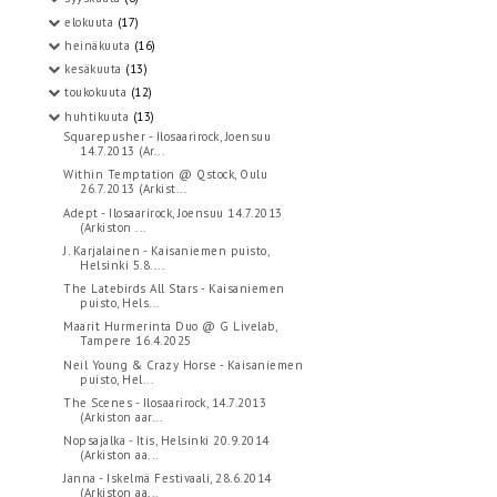
elokuuta
(17)
heinäkuuta
(16)
kesäkuuta
(13)
toukokuuta
(12)
huhtikuuta
(13)
Squarepusher - Ilosaarirock, Joensuu
14.7.2013 (Ar...
Within Temptation @ Qstock, Oulu
26.7.2013 (Arkist...
Adept - Ilosaarirock, Joensuu 14.7.2013
(Arkiston ...
J. Karjalainen - Kaisaniemen puisto,
Helsinki 5.8....
The Latebirds All Stars - Kaisaniemen
puisto, Hels...
Maarit Hurmerinta Duo @ G Livelab,
Tampere 16.4.2025
Neil Young & Crazy Horse - Kaisaniemen
puisto, Hel...
The Scenes - Ilosaarirock, 14.7.2013
(Arkiston aar...
Nopsajalka - Itis, Helsinki 20.9.2014
(Arkiston aa...
Janna - Iskelmä Festivaali, 28.6.2014
(Arkiston aa...