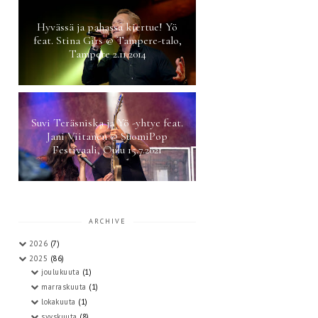
Hyvässä ja pahassa kiertue! Yö
feat. Stina Girs @ Tampere-talo,
Tampere 2.11.2014
Suvi Teräsniska ja Yö -yhtye feat.
Jani Viitanen @ SuomiPop
Festivaali, Oulu 15.7.2021
ARCHIVE
2026
(7)
2025
(86)
joulukuuta
(1)
marraskuuta
(1)
lokakuuta
(1)
syyskuuta
(8)