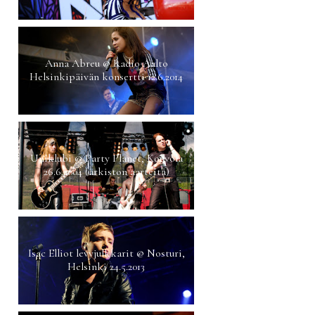
Anna Abreu @ Radio Aalto
Helsinkipäivän konsertti 12.6.2014
Uniklubi @ Party Planet, Kouvola
26.6.2004 (arkiston aarteita)
Isac Elliot levyjulkkarit @ Nosturi,
Helsinki 24.5.2013