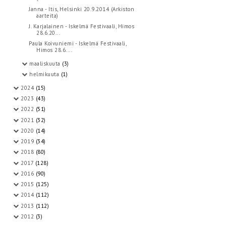
Janna - Itis, Helsinki 20.9.2014 (Arkiston
aarteita)
J. Karjalainen - Iskelmä Festivaali, Himos
28.6.20...
Paula Koivuniemi - Iskelmä Festivaali,
Himos 28.6....
maaliskuuta
(3)
helmikuuta
(1)
2024
(15)
2023
(43)
2022
(51)
2021
(32)
2020
(14)
2019
(34)
2018
(80)
2017
(128)
2016
(90)
2015
(125)
2014
(112)
2013
(112)
2012
(3)