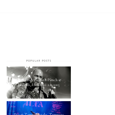
POPULAR POSTS
Five Finger Death Punch @
Jäähalli, Helsinki 2.11.2015
Ilta @ Tampere-talo, Tampere